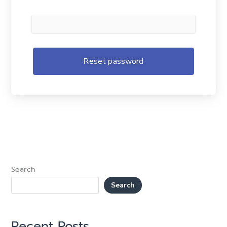
Search
Search
Recent Posts