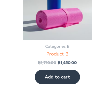
Categories B
Product B
฿
1,710.00
฿
1,450.00
Add to cart